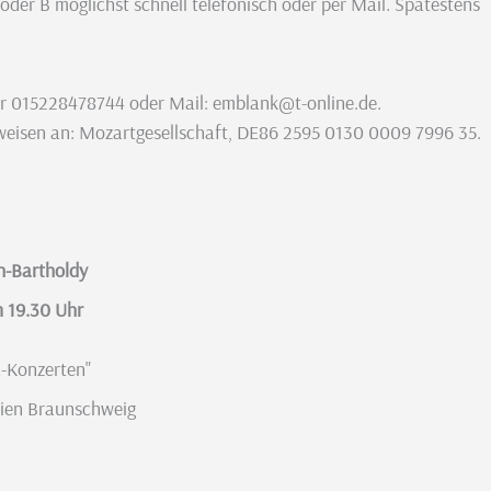
der B möglichst schnell telefonisch oder per Mail. Spätestens
ter 015228478744 oder Mail: emblank@t-online.de.
erweisen an: Mozartgesellschaft, DE86 2595 0130 0009 7996 35.
n-Bartholdy
 19.30 Uhr
a-Konzerten"
dien Braunschweig